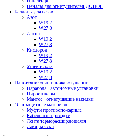
Инвентарь
Пеналы для огнетушителей ДОПОГ
Баллоны для газов
Азот
W19,2
W27,8
Аргон
W19,2
W27,8
Кислород
W19,2
W27,8
Углекислота
W19,2
W27,8
Нанотехнологии в пожаротушении
Парабола - автономные установки
Пиростикеры
Мантос - огнетушащие накидки
Огнезащитные материалы
Муфты противопожарные
Кабельные проходки
Лента терморасширяющаяся
Лаки, краски