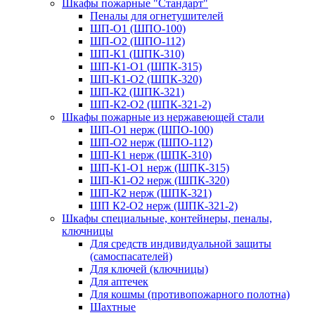
Шкафы пожарные "Стандарт"
Пеналы для огнетушителей
ШП-О1 (ШПО-100)
ШП-О2 (ШПО-112)
ШП-К1 (ШПК-310)
ШП-К1-О1 (ШПК-315)
ШП-К1-О2 (ШПК-320)
ШП-К2 (ШПК-321)
ШП-К2-О2 (ШПК-321-2)
Шкафы пожарные из нержавеющей стали
ШП-О1 нерж (ШПО-100)
ШП-О2 нерж (ШПО-112)
ШП-К1 нерж (ШПК-310)
ШП-К1-О1 нерж (ШПК-315)
ШП-К1-О2 нерж (ШПК-320)
ШП-К2 нерж (ШПК-321)
ШП К2-О2 нерж (ШПК-321-2)
Шкафы специальные, контейнеры, пеналы,
ключницы
Для средств индивидуальной защиты
(самоспасателей)
Для ключей (ключницы)
Для аптечек
Для кошмы (противопожарного полотна)
Шахтные