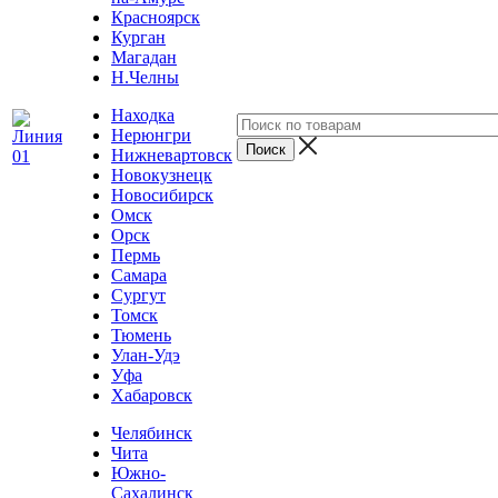
Красноярск
Курган
Магадан
Н.Челны
Находка
Нерюнгри
Нижневартовск
Новокузнецк
Новосибирск
Омск
Орск
Пермь
Самара
Сургут
Томск
Тюмень
Улан-Удэ
Уфа
Хабаровск
Челябинск
Чита
Южно-
Сахалинск