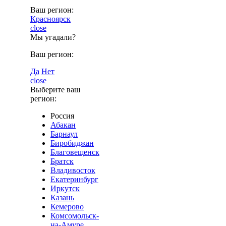
Ваш регион:
Красноярск
close
Мы угадали?
Ваш регион:
Да
Нет
close
Выберите ваш
регион:
Россия
Абакан
Барнаул
Биробиджан
Благовещенск
Братск
Владивосток
Екатеринбург
Иркутск
Казань
Кемерово
Комсомольск-
на-Амуре