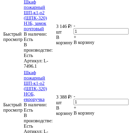
Шкаф
пожарный
ШП-к1-о2
(ШПК-320)
НЗБ, замок
-
3 146
₽
/
почтовый
шт
Быстрый
В наличии:
+
В
просмотр
Eсть
В корзину
корзину
В
производстве:
Есть
Артикул
: L-
7496.1
Шкаф
пожарный
ШП-к1-о2
(ШПК-320)
НОБ,
-
3 388
₽
/
евроручка
шт
Быстрый
В наличии:
+
В
просмотр
Eсть
В корзину
корзину
В
производстве:
Есть
Артикул
: L-