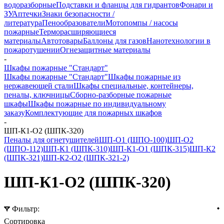
водоразборные
Подставки и фланцы для гидрантов
Фонари и
ЗУ
Аптечки
Знаки безопасности /
литература
Пенообразователи
Мотопомпы / насосы
пожарные
Терморасширяющиеся
материалы
Автотовары
Баллоны для газов
Нанотехнологии в
пожаротушении
Огнезащитные материалы
-
Шкафы пожарные "Стандарт"
Шкафы пожарные "Стандарт"
Шкафы пожарные из
нержавеющей стали
Шкафы специальные, контейнеры,
пеналы, ключницы
Сборно-разборные пожарные
шкафы
Шкафы пожарные по индивидуальному
заказу
Комплектующие для пожарных шкафов
-
ШП-К1-О2 (ШПК-320)
Пеналы для огнетушителей
ШП-О1 (ШПО-100)
ШП-О2
(ШПО-112)
ШП-К1 (ШПК-310)
ШП-К1-О1 (ШПК-315)
ШП-К2
(ШПК-321)
ШП-К2-О2 (ШПК-321-2)
ШП-К1-О2 (ШПК-320)
Фильтр:
Сортировка