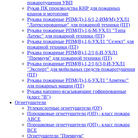
пожаротушения УВП
Рукав ПК производства КНР для пожарных
кранов и мотопомп
Рукава пожарные РПМ(Д)-1,6/1,2-ИМ(M)-УХЛ1
"Латексированные" для пожарной техники (ПТ)
Рукава пожарные РПМ(П)-1,6-М-УХЛ1 "Типа
Латекс" для пожарной техники (ПТ)
Рукава пожарные РПМ(В)-1,6-УХЛ1 "Селект" для
пожарной техники (ПТ)
Рукава пожарные РПМ(В)-1,2/1,6-И-УХЛ1
"Премиум" для пожарной техники (ПТ)
Рукава пожарные РПМ(В)-1,2/1,6/3,0-И-УХЛ1
"Эксперт" для мобильных средств пожаротушения
(ПТ)
Рукава пожарные РПМ(Д)-1,6-УХЛ1 "Армтекс"
для пожарных машин (ПТ)
Рукава напорно-всасывающие гофрированные
(класс "В")
Огнетушители
Углекислотные огнетушители (ОУ)
Порошковые огнетушители (ОП) - класс пожара
АВСЕ
Порошковые огнетушители (ОП) - класс пожара
ВСЕ
Огнетушители "Премиум"