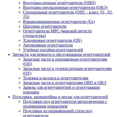
Воздушно-пенные огнетушители (ОВП)
Воздушно-эмульсионные огнетушители (ОВЭ)
Специальные огнетушители (ОПС - класс Д1, Д2,
Д3)
Взрывозащищенные огнетушители (Ex)
Шахтные огнетушители
Огнетушители МРС (морской регистр
судоходства)
Хладоновые огнетушители (ОХ)
Автономные огнетушители
Учебные пособия огнетушителей
Запчасти для ремонта и обслуживания огнетушителей
Запасные части к порошковым огнетушителям
(ОП)
Запасные части к углекислотным огнетушителям
(ОУ)
Тележки и коллеса к огнетушителям
Запасные части к огнетушителям ОВП и ОВЭ
Заряды для огнетушителей и огнетушащие
порошки
Подставки, кронштейны и чехлы для огнетушителей
Подставки под огнетушители металлические с
полимерным покрытием
Подставки из нержавеющей стали под
огнетушители