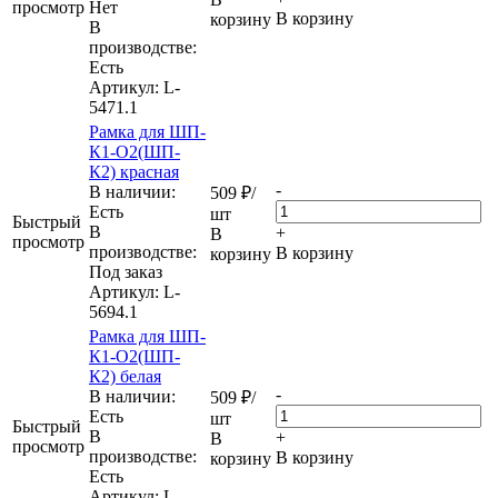
просмотр
Нет
В корзину
корзину
В
производстве:
Есть
Артикул
: L-
5471.1
Рамка для ШП-
К1-О2(ШП-
К2) красная
-
В наличии:
509
₽
/
Eсть
шт
Быстрый
В
+
В
просмотр
производстве:
В корзину
корзину
Под заказ
Артикул
: L-
5694.1
Рамка для ШП-
К1-О2(ШП-
К2) белая
-
В наличии:
509
₽
/
Eсть
шт
Быстрый
В
+
В
просмотр
производстве:
В корзину
корзину
Есть
Артикул
: L-