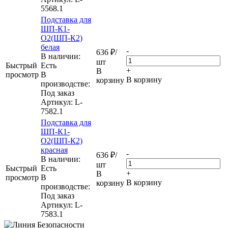
5568.1
Подставка для
ШП-К1-
О2(ШП-К2)
белая
-
636
₽
/
В наличии:
шт
Быстрый
Eсть
+
В
просмотр
В
В корзину
корзину
производстве:
Под заказ
Артикул
: L-
7582.1
Подставка для
ШП-К1-
О2(ШП-К2)
красная
-
636
₽
/
В наличии:
шт
Быстрый
Eсть
+
В
просмотр
В
В корзину
корзину
производстве:
Под заказ
Артикул
: L-
7583.1