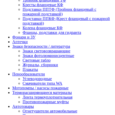
Тройник фланцевый ТФ
Кресты фланцевые КФ
Подставки ППТФ (Тройник фланцевый с
пожарной подставкой)
Подставки ППКФ (Крест фланцевый с пожарной
подставкой)
Колена фланцевые КФ
Фланцы, подставки для гидранта
Фонари и ЗУ
Аптечки
Знаки безопасности / литература
Знаки световозвращающие
Знаки фотолюминисцентные
Световые табло
Журналы, сборники
Плакаты
Пенообразователи
Углеводородные
Смачиватели типа WA
Мотопомпы / насосы пожарные
Терморасширяющиеся материалы
Лента термоуплотнительная
Противопожарные муфты
Автотовары
Огнетушители автомобильные