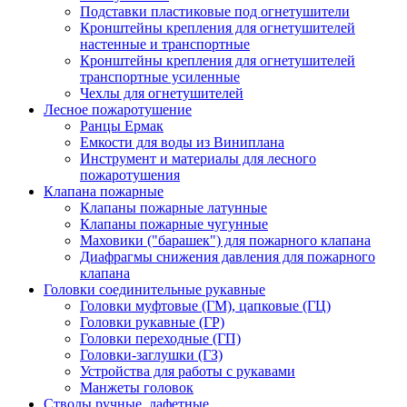
Подставки пластиковые под огнетушители
Кронштейны крепления для огнетушителей
настенные и транспортные
Кронштейны крепления для огнетушителей
транспортные усиленные
Чехлы для огнетушителей
Лесное пожаротушение
Ранцы Ермак
Емкости для воды из Виниплана
Инструмент и материалы для лесного
пожаротушения
Клапана пожарные
Клапаны пожарные латунные
Клапаны пожарные чугунные
Маховики ("барашек") для пожарного клапана
Диафрагмы снижения давления для пожарного
клапана
Головки соединительные рукавные
Головки муфтовые (ГМ), цапковые (ГЦ)
Головки рукавные (ГР)
Головки переходные (ГП)
Головки-заглушки (ГЗ)
Устройства для работы с рукавами
Манжеты головок
Стволы ручные, лафетные