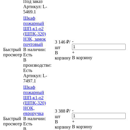
Под заказ
Артикул
: L-
5469.1
Шкаф
пожарный
ШП-к1-о2
(ШПК-320)
НЗК, замок
-
3 146
₽
/
почтовый
шт
Быстрый
В наличии:
+
В
просмотр
Eсть
В корзину
корзину
В
производстве:
Есть
Артикул
: L-
7497.1
Шкаф
пожарный
ШП-к1-о2
(ШПК-320)
НОК,
-
3 388
₽
/
евроручка
шт
Быстрый
В наличии:
+
В
просмотр
Eсть
В корзину
корзину
В