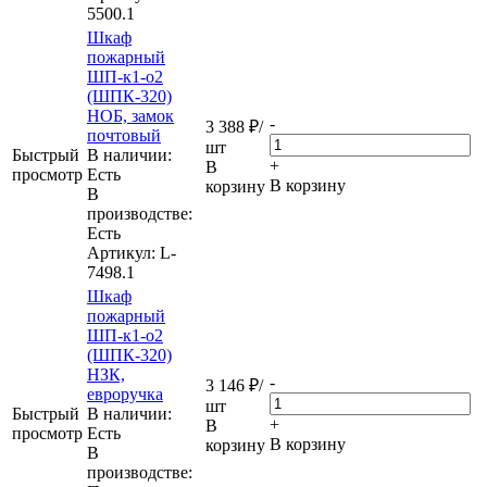
5500.1
Шкаф
пожарный
ШП-к1-о2
(ШПК-320)
НОБ, замок
-
3 388
₽
/
почтовый
шт
Быстрый
В наличии:
+
В
просмотр
Eсть
В корзину
корзину
В
производстве:
Есть
Артикул
: L-
7498.1
Шкаф
пожарный
ШП-к1-о2
(ШПК-320)
НЗК,
-
3 146
₽
/
евроручка
шт
Быстрый
В наличии:
+
В
просмотр
Eсть
В корзину
корзину
В
производстве: