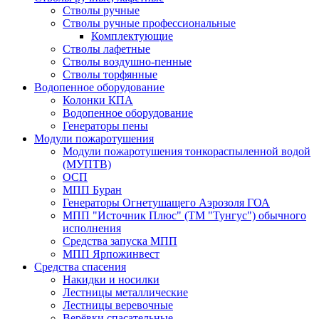
Стволы ручные
Стволы ручные профессиональные
Комплектующие
Стволы лафетные
Стволы воздушно-пенные
Стволы торфянные
Водопенное оборудование
Колонки КПА
Водопенное оборудование
Генераторы пены
Модули пожаротушения
Модули пожаротушения тонкораспыленной водой
(МУПТВ)
ОСП
МПП Буран
Генераторы Огнетушащего Аэрозоля ГОА
МПП "Источник Плюс" (ТМ "Тунгус") обычного
исполнения
Средства запуска МПП
МПП Ярпожинвест
Средства спасения
Накидки и носилки
Лестницы металлические
Лестницы веревочные
Верёвки спасательные