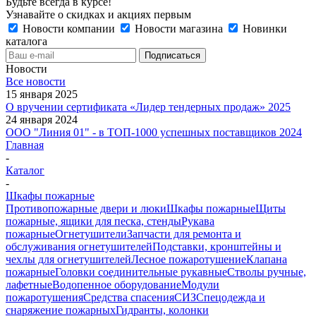
Будьте всегда в курсе!
Узнавайте о скидках и акциях первым
Новости компании
Новости магазина
Новинки
каталога
Новости
Все новости
15 января 2025
О вручении сертификата «Лидер тендерных продаж» 2025
24 января 2024
ООО "Линия 01" - в ТОП-1000 успешных поставщиков 2024
Главная
-
Каталог
-
Шкафы пожарные
Противопожарные двери и люки
Шкафы пожарные
Щиты
пожарные, ящики для песка, стенды
Рукава
пожарные
Огнетушители
Запчасти для ремонта и
обслуживания огнетушителей
Подставки, кронштейны и
чехлы для огнетушителей
Лесное пожаротушение
Клапана
пожарные
Головки соединительные рукавные
Стволы ручные,
лафетные
Водопенное оборудование
Модули
пожаротушения
Средства спасения
СИЗ
Спецодежда и
снаряжение пожарных
Гидранты, колонки