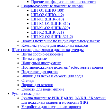
Прочие шкафы различного назначения
Сборно-разборные пожарные шкафы
ШП-О1 (ШПО-100)
ШП-О2 (ШПО-112)
ШП-К1 (ШПК-310)
ШП-К1-О1 (ШПК-315)
ШП-К1-О2 (ШПК-320)
ШП-К2 (ШПК-321)
ШП-К2-О2 (ШПК-321-2)
Шкафы пожарные по индивидуальному заказу
Комплектующие для пожарных шкафов
Щиты пожарные, ящики для песка, стенды
Щиты сборно-разборные
Щиты сварные
Шанцевый инструмент
Противопожарные полотна / асбестовые / кошма
Подставки для щитов
Ящики для песка и емкость для воды
Стенды
Ящики для ветоши
Ёмкости для воды мягкие
Рукава пожарные
Рукава пожарные РПК(В)-0,8/1,0-УХЛ1 "Классик"
для пожарных кранов и мотопомп (ПК)
Устройства для внутриквартирного