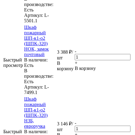
производстве:
Есть
Артикул
: L-
5501.1
Шкаф
пожарный
ШП-к1-о2
(ШПК-320)
НОК, замок
-
3 388
₽
/
почтовый
шт
Быстрый
В наличии:
+
В
просмотр
Eсть
В корзину
корзину
В
производстве:
Есть
Артикул
: L-
7499.1
Шкаф
пожарный
ШП-к1-о2
(ШПК-320)
НЗБ,
-
3 146
₽
/
евроручка
шт
Быстрый
В наличии:
+
В