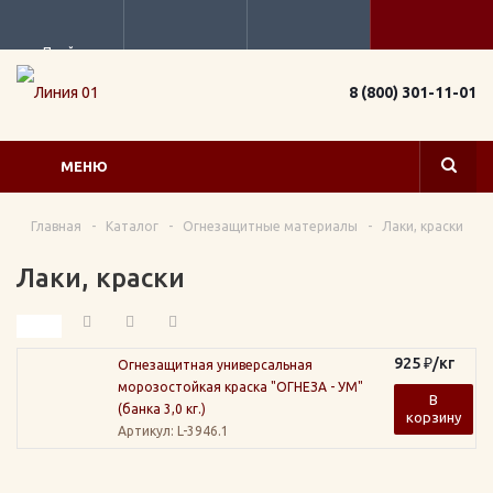
Прайс
8 (800) 301-11-01
МЕНЮ
Главная
-
Каталог
-
Огнезащитные материалы
-
Лаки, краски
Лаки, краски
925
₽
/кг
Огнезащитная универсальная
морозостойкая краска "ОГНЕЗА - УМ"
В
(банка 3,0 кг.)
корзину
Артикул
: L-3946.1