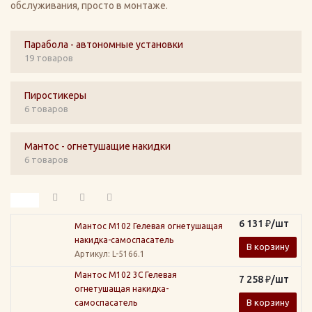
обслуживания, просто в монтаже.
Парабола - автономные установки
19 товаров
Пиростикеры
6 товаров
Мантос - огнетушащие накидки
6 товаров
6 131
₽
/шт
Мантос М102 Гелевая огнетушащая
накидка-самоспасатель
В корзину
Артикул
: L-5166.1
Мантос М102 3С Гелевая
7 258
₽
/шт
огнетушащая накидка-
В корзину
самоспасатель