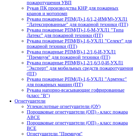
пожаротушения УВП
Рукав ПК производства КНР для пожарных
кранов и мотопомп
Рукава пожарные РПМ(Д)-1,6/1,2-ИМ(M)-УХЛ1
"Латексированные" для пожарной техники (ПТ)
Рукава пожарные РПМ(П)-1,6-М-УХЛ1 "Типа
Латекс" для пожарной техники (ПТ)
Рукава пожарные РПМ(В)-1,6-УХЛ1 "Селект" для
пожарной техники (ПТ)
Рукава пожарные РПМ(В)-1,2/1,6-И-УХЛ1
"Премиум" для пожарной техники (ПТ)
Рукава пожарные РПМ(В)-1,2/1,6/3,0-И-УХЛ1
"Эксперт" для мобильных средств пожаротушения
(ПТ)
Рукава пожарные РПМ(Д)-1,6-УХЛ1 "Армтекс"
для пожарных машин (ПТ)
Рукава напорно-всасывающие гофрированные
(класс "В")
Огнетушители
Углекислотные огнетушители (ОУ)
Порошковые огнетушители (ОП) - класс пожара
АВСЕ
Порошковые огнетушители (ОП) - класс пожара
ВСЕ
Огнетушители "Премиум"