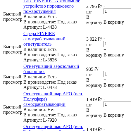
Таб "FINFIRE" Автономное
-
устройство порошкового
2 796
₽
/
пожаротушения
шт
Быстрый
В наличии: Eсть
+
В
просмотр
В производстве: Под заказ
В корзину
корзину
Артикул
: L-4438
Сфера FINFIRE
-
самосрабатывающий
3 022
₽
/
огнетушитель
шт
Быстрый
В наличии: Eсть
+
В
просмотр
В производстве: Под заказ
В корзину
корзину
Артикул
: L-3826
Огнетушаший аэрозольный
-
935
₽
/
баллончик
шт
Быстрый
В наличии: Eсть
+
В
просмотр
В производстве: Под заказ
В корзину
корзину
Артикул
: L-0478
Огнетушащий шар AFO (исп.
-
Полусфера)
1 919
₽
/
самосрабатывающий
шт
Быстрый
В наличии: Нет
+
В
просмотр
В производстве: Под заказ
В корзину
корзину
Артикул
: L-7920
Огнетушащий шар AFO (исп.
-
1 919
₽
/