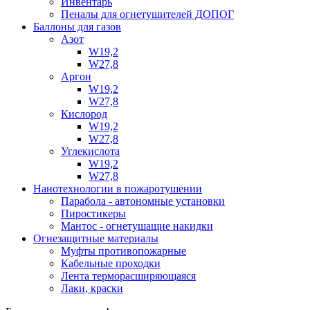
Инвентарь
Пеналы для огнетушителей ДОПОГ
Баллоны для газов
Азот
W19,2
W27,8
Аргон
W19,2
W27,8
Кислород
W19,2
W27,8
Углекислота
W19,2
W27,8
Нанотехнологии в пожаротушении
Парабола - автономные установки
Пиростикеры
Мантос - огнетушащие накидки
Огнезащитные материалы
Муфты противопожарные
Кабельные проходки
Лента терморасширяющаяся
Лаки, краски