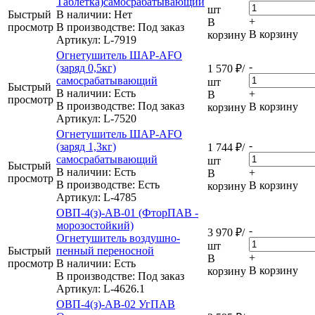
Таблетка)самосрабатывающий
шт
Быстрый
В наличии: Нет
+
В
просмотр
В производстве: Под заказ
В корзину
корзину
Артикул
: L-7919
Огнетушитель ШАР-AFO
-
(заряд 0,5кг)
1 570
₽
/
самосрабатывающий
шт
Быстрый
В наличии: Eсть
+
В
просмотр
В производстве: Под заказ
В корзину
корзину
Артикул
: L-7520
Огнетушитель ШАР-AFO
-
(заряд 1,3кг)
1 744
₽
/
самосрабатывающий
шт
Быстрый
В наличии: Eсть
+
В
просмотр
В производстве: Есть
В корзину
корзину
Артикул
: L-4785
ОВП-4(з)-АВ-01 (ФторПАВ -
морозостойкий)
-
3 970
₽
/
Огнетушитель воздушно-
шт
Быстрый
пенный переносной
+
В
просмотр
В наличии: Eсть
В корзину
корзину
В производстве: Под заказ
Артикул
: L-4626.1
ОВП-4(з)-АВ-02 УгПАВ