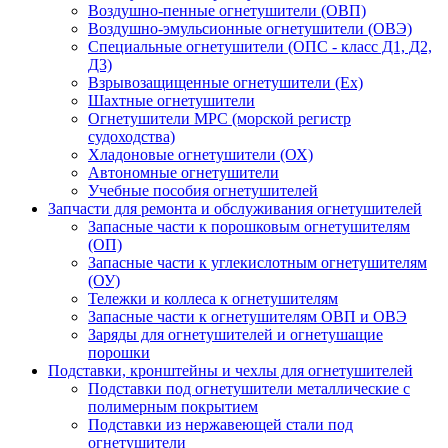
Воздушно-пенные огнетушители (ОВП)
Воздушно-эмульсионные огнетушители (ОВЭ)
Специальные огнетушители (ОПС - класс Д1, Д2,
Д3)
Взрывозащищенные огнетушители (Ex)
Шахтные огнетушители
Огнетушители МРС (морской регистр
судоходства)
Хладоновые огнетушители (ОХ)
Автономные огнетушители
Учебные пособия огнетушителей
Запчасти для ремонта и обслуживания огнетушителей
Запасные части к порошковым огнетушителям
(ОП)
Запасные части к углекислотным огнетушителям
(ОУ)
Тележки и коллеса к огнетушителям
Запасные части к огнетушителям ОВП и ОВЭ
Заряды для огнетушителей и огнетушащие
порошки
Подставки, кронштейны и чехлы для огнетушителей
Подставки под огнетушители металлические с
полимерным покрытием
Подставки из нержавеющей стали под
огнетушители