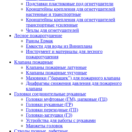
Подставки пластиковые под огнетушители
Кронштейны крепления для огнетушителей
настенные и транспортные
Кронштейны крепления для огнетушителей
транспортные усиленные
Чехлы для огнетушителей
Лесное пожаротушение
Ранцы Ермак
Емкости для воды из Виниплана
Инструмент и материалы для лесного
пожаротушения
Клапана пожарные
Клапаны пожарные латунные
Клапаны пожарные чугунные
Маховики ("барашек") для пожарного клапана
Диафрагмы снижения давления для пожарного
клапана
Головки соединительные рукавные
Головки муфтовые (ГМ), цапковые (ГЦ)
Головки рукавные (ГР)
Головки переходные (ГП)
Головки-заглушки (ГЗ)
Устройства для работы с рукавами
Манжеты головок
Стволы ручные, лафетные