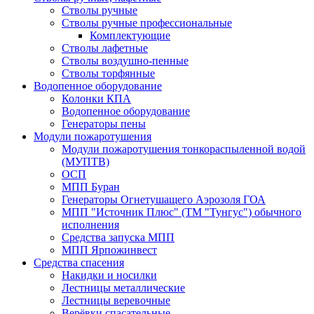
Стволы ручные
Стволы ручные профессиональные
Комплектующие
Стволы лафетные
Стволы воздушно-пенные
Стволы торфянные
Водопенное оборудование
Колонки КПА
Водопенное оборудование
Генераторы пены
Модули пожаротушения
Модули пожаротушения тонкораспыленной водой
(МУПТВ)
ОСП
МПП Буран
Генераторы Огнетушащего Аэрозоля ГОА
МПП "Источник Плюс" (ТМ "Тунгус") обычного
исполнения
Средства запуска МПП
МПП Ярпожинвест
Средства спасения
Накидки и носилки
Лестницы металлические
Лестницы веревочные
Верёвки спасательные