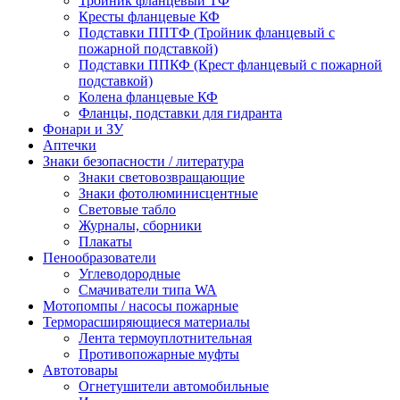
Тройник фланцевый ТФ
Кресты фланцевые КФ
Подставки ППТФ (Тройник фланцевый с
пожарной подставкой)
Подставки ППКФ (Крест фланцевый с пожарной
подставкой)
Колена фланцевые КФ
Фланцы, подставки для гидранта
Фонари и ЗУ
Аптечки
Знаки безопасности / литература
Знаки световозвращающие
Знаки фотолюминисцентные
Световые табло
Журналы, сборники
Плакаты
Пенообразователи
Углеводородные
Смачиватели типа WA
Мотопомпы / насосы пожарные
Терморасширяющиеся материалы
Лента термоуплотнительная
Противопожарные муфты
Автотовары
Огнетушители автомобильные