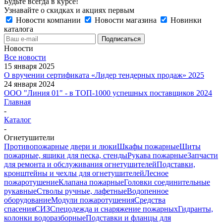
Будьте всегда в курсе!
Узнавайте о скидках и акциях первым
Новости компании
Новости магазина
Новинки
каталога
Новости
Все новости
15 января 2025
О вручении сертификата «Лидер тендерных продаж» 2025
24 января 2024
ООО "Линия 01" - в ТОП-1000 успешных поставщиков 2024
Главная
-
Каталог
-
Огнетушители
Противопожарные двери и люки
Шкафы пожарные
Щиты
пожарные, ящики для песка, стенды
Рукава пожарные
Запчасти
для ремонта и обслуживания огнетушителей
Подставки,
кронштейны и чехлы для огнетушителей
Лесное
пожаротушение
Клапана пожарные
Головки соединительные
рукавные
Стволы ручные, лафетные
Водопенное
оборудование
Модули пожаротушения
Средства
спасения
СИЗ
Спецодежда и снаряжение пожарных
Гидранты,
колонки водоразборные
Подставки и фланцы для