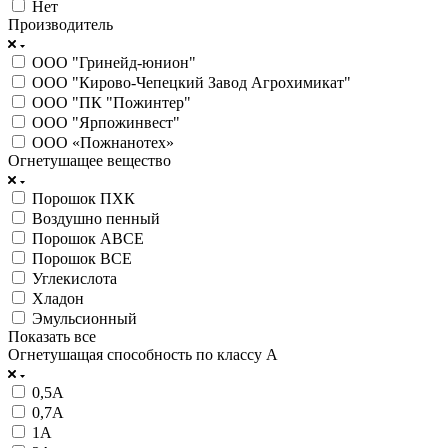
Нет
Производитель
ООО "Гринейд-юнион"
ООО "Кирово-Чепецкий Завод Агрохимикат"
ООО "ПК "Пожинтер"
ООО "Ярпожинвест"
ООО «Пожнанотех»
Огнетушащее вещество
Порошок ПХК
Воздушно пенный
Порошок АВСЕ
Порошок ВСЕ
Углекислота
Хладон
Эмульсионный
Показать все
Огнетушащая способность по классу А
0,5А
0,7А
1А