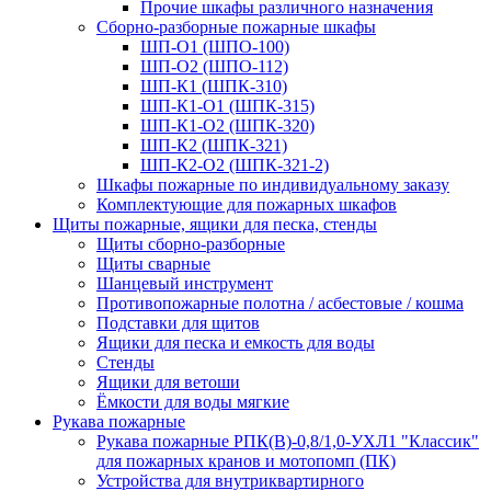
Прочие шкафы различного назначения
Сборно-разборные пожарные шкафы
ШП-О1 (ШПО-100)
ШП-О2 (ШПО-112)
ШП-К1 (ШПК-310)
ШП-К1-О1 (ШПК-315)
ШП-К1-О2 (ШПК-320)
ШП-К2 (ШПК-321)
ШП-К2-О2 (ШПК-321-2)
Шкафы пожарные по индивидуальному заказу
Комплектующие для пожарных шкафов
Щиты пожарные, ящики для песка, стенды
Щиты сборно-разборные
Щиты сварные
Шанцевый инструмент
Противопожарные полотна / асбестовые / кошма
Подставки для щитов
Ящики для песка и емкость для воды
Стенды
Ящики для ветоши
Ёмкости для воды мягкие
Рукава пожарные
Рукава пожарные РПК(В)-0,8/1,0-УХЛ1 "Классик"
для пожарных кранов и мотопомп (ПК)
Устройства для внутриквартирного