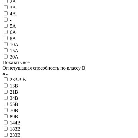
2А
3А
4А
-
5А
6А
8А
10А
15А
20А
Показать все
Огнетушащая способность по классу В
233-3 В
13В
21В
34В
55В
70В
89В
144В
183В
233В