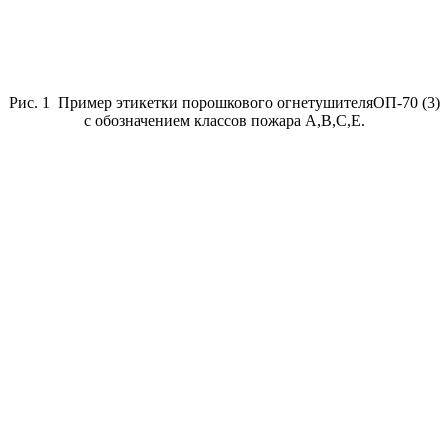
Рис. 1 Пример этикетки порошкового огнетушителяОП-70 (3)
с обозначением классов пожара А,В,С,Е.