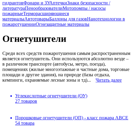
гидрантов
Фонари и ЗУ
Аптечки
Знаки безопасности /
литература
Пенообразователи
Мотопомпы / насосы
пожарные
Терморасширяющиеся
материалы
Автотовары
Баллоны для газов
Нанотехнологии в
пожаротушении
Огнезащитные материалы
Огнетушители
Среди всех средств пожаротушения самым распространенным
является огнетушитель. Они используются абсолютно везде –
в различном транспорте (автобусы, метро, поезда),
помещениях (жилые многоэтажные и частные дома, торговые
площади и другие здания), на природе (базы отдыха,
кемпинги, охраняемые лесные зоны и тд)...
Читать далее
Углекислотные огнетушители (ОУ)
27 товаров
Порошковые огнетушители (ОП) - класс пожара АВСЕ
54 товара