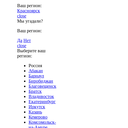
Ваш регион:
Красноярск
close
Мы угадали?
Ваш регион:
Да
Нет
close
Выберите ваш
регион:
Россия
Абакан
Барнаул
Биробиджан
Благовещенск
Братск
Владивосток
Екатеринбург
Иркутск
Казань
Кемерово
Комсомольск-
на-Амуре