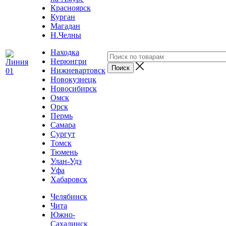
Красноярск
Курган
Магадан
Н.Челны
Находка
Нерюнгри
Нижневартовск
Новокузнецк
Новосибирск
Омск
Орск
Пермь
Самара
Сургут
Томск
Тюмень
Улан-Удэ
Уфа
Хабаровск
Челябинск
Чита
Южно-
Сахалинск