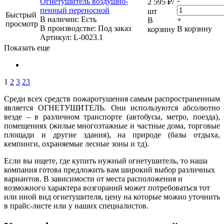
-
Огнетушитель воздушно-
2 595
₽
/
пенный переносной
шт
Быстрый
В наличии: Eсть
+
В
просмотр
В производстве: Под заказ
В корзину
корзину
Артикул
: L-0023.1
Показать еще
1
2
3
23
Среди всех средств пожаротушения самым распространенным
является ОГНЕТУШИТЕЛЬ. Они используются абсолютно
везде – в различном транспорте (автобусы, метро, поезда),
помещениях (жилые многоэтажные и частные дома, торговые
площади и другие здания), на природе (базы отдыха,
кемпинги, охраняемые лесные зоны и тд).
Если вы ищете, где купить нужный огнетушитель, то наша
компания готова предложить вам широкий выбор различных
вариантов. В зависимости от места расположения и
возможного характера возгораний может потребоваться тот
или иной вид огнетушителя, цену на которые можно уточнить
в прайс-листе или у наших специалистов.