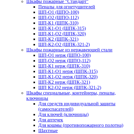
Шкафы пожарные "Стандарт"
Пеналы для огнетушителей
ШП-О1 (ШПО-100)
ШП-О2 (ШПО-112)
ШП-К1 (ШПК-310)
ШП-К1-О1 (ШПК-315)
ШП-К1-О2 (ШПК-320)
ШП-К2 (ШПК-321)
ШП-К2-О2 (ШПК-321-2)
Шкафы пожарные из нержавеющей стали
ШП-О1 нерж (ШПО-100)
ШП-О2 нерж (ШПО-112)
ШП-К1 нерж (ШПК-310)
ШП-К1-О1 нерж (ШПК-315)
ШП-К1-О2 нерж (ШПК-320)
ШП-К2 нерж (ШПК-321)
ШП К2-О2 нерж (ШПК-321-2)
Шкафы специальные, контейнеры, пеналы,
ключницы
Для средств индивидуальной защиты
(самоспасателей)
Для ключей (ключницы)
Для аптечек
Для кошмы (противопожарного полотна)
Шахтные