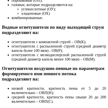
порошковые (ОП);
газовые, которые подразделяются на:
углекислотные (ОУ);
хладоновые (ОХ)
комбинированные.
Водные огнетушители по виду выходящей струи
подразделяют на:
огнетушители с компактной струей – ОВ(К);
огнетушители с распыленной струей (средний диаметр
капель более 100 мкм) - ОВ(Р);
огнетушители с мелкодисперсной распыленной струей
(средний диаметр капель менее 100 мкм) – ОВ(М).
Огнетушители воздушно-пенные по параметрам
формируемого ими пенного потока
подразделяют на:
низкой кратности, кратность пены от 5 до 20
включительно – ОВП(Н);
средней кратности, кратность пены свыше 20 до 200
включительно – ОВП(С).