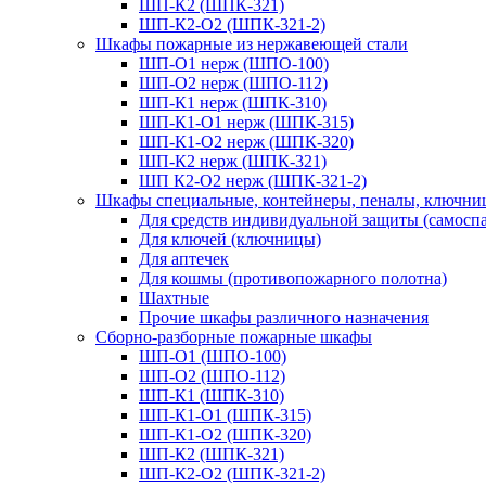
ШП-К2 (ШПК-321)
ШП-К2-О2 (ШПК-321-2)
Шкафы пожарные из нержавеющей стали
ШП-О1 нерж (ШПО-100)
ШП-О2 нерж (ШПО-112)
ШП-К1 нерж (ШПК-310)
ШП-К1-О1 нерж (ШПК-315)
ШП-К1-О2 нерж (ШПК-320)
ШП-К2 нерж (ШПК-321)
ШП К2-О2 нерж (ШПК-321-2)
Шкафы специальные, контейнеры, пеналы, ключни
Для средств индивидуальной защиты (самоспа
Для ключей (ключницы)
Для аптечек
Для кошмы (противопожарного полотна)
Шахтные
Прочие шкафы различного назначения
Сборно-разборные пожарные шкафы
ШП-О1 (ШПО-100)
ШП-О2 (ШПО-112)
ШП-К1 (ШПК-310)
ШП-К1-О1 (ШПК-315)
ШП-К1-О2 (ШПК-320)
ШП-К2 (ШПК-321)
ШП-К2-О2 (ШПК-321-2)