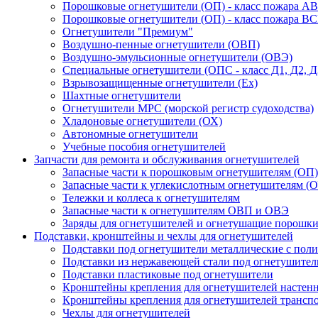
Порошковые огнетушители (ОП) - класс пожара А
Порошковые огнетушители (ОП) - класс пожара В
Огнетушители "Премиум"
Воздушно-пенные огнетушители (ОВП)
Воздушно-эмульсионные огнетушители (ОВЭ)
Специальные огнетушители (ОПС - класс Д1, Д2, Д
Взрывозащищенные огнетушители (Ex)
Шахтные огнетушители
Огнетушители МРС (морской регистр судоходства)
Хладоновые огнетушители (ОХ)
Автономные огнетушители
Учебные пособия огнетушителей
Запчасти для ремонта и обслуживания огнетушителей
Запасные части к порошковым огнетушителям (ОП)
Запасные части к углекислотным огнетушителям (О
Тележки и коллеса к огнетушителям
Запасные части к огнетушителям ОВП и ОВЭ
Заряды для огнетушителей и огнетушащие порошк
Подставки, кронштейны и чехлы для огнетушителей
Подставки под огнетушители металлические с по
Подставки из нержавеющей стали под огнетушител
Подставки пластиковые под огнетушители
Кронштейны крепления для огнетушителей настен
Кронштейны крепления для огнетушителей трансп
Чехлы для огнетушителей