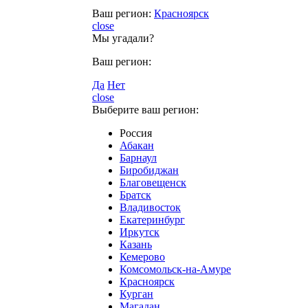
Ваш регион:
Красноярск
close
Мы угадали?
Ваш регион:
Да
Нет
close
Выберите ваш регион:
Россия
Абакан
Барнаул
Биробиджан
Благовещенск
Братск
Владивосток
Екатеринбург
Иркутск
Казань
Кемерово
Комсомольск-на-Амуре
Красноярск
Курган
Магадан