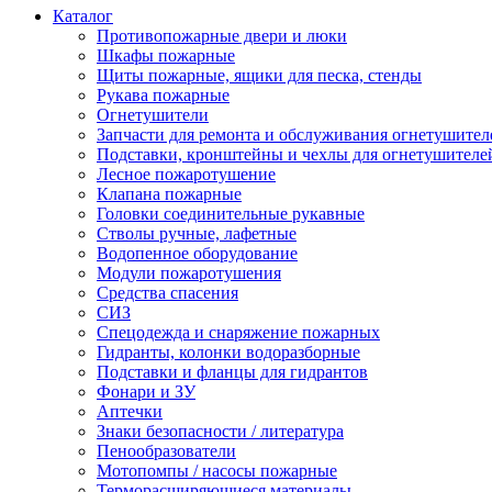
Каталог
Противопожарные двери и люки
Шкафы пожарные
Щиты пожарные, ящики для песка, стенды
Рукава пожарные
Огнетушители
Запчасти для ремонта и обслуживания огнетушител
Подставки, кронштейны и чехлы для огнетушителе
Лесное пожаротушение
Клапана пожарные
Головки соединительные рукавные
Стволы ручные, лафетные
Водопенное оборудование
Модули пожаротушения
Средства спасения
СИЗ
Спецодежда и снаряжение пожарных
Гидранты, колонки водоразборные
Подставки и фланцы для гидрантов
Фонари и ЗУ
Аптечки
Знаки безопасности / литература
Пенообразователи
Мотопомпы / насосы пожарные
Терморасширяющиеся материалы