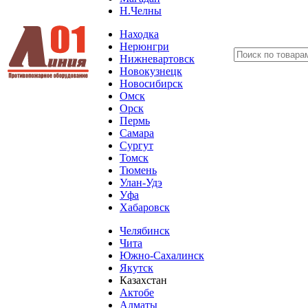
Н.Челны
Находка
Нерюнгри
Нижневартовск
Новокузнецк
Новосибирск
Омск
Орск
Пермь
Самара
Сургут
Томск
Тюмень
Улан-Удэ
Уфа
Хабаровск
Челябинск
Чита
Южно-Сахалинск
Якутск
Казахстан
Актобе
Алматы