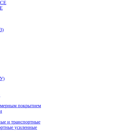
ВСЕ
СЕ
3)
У)
и
лимерным покрытием
и
ные и транспортные
ортные усиленные