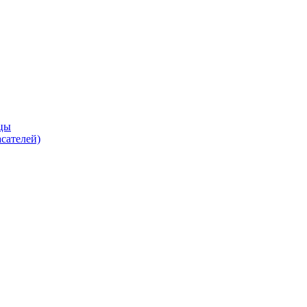
цы
сателей)