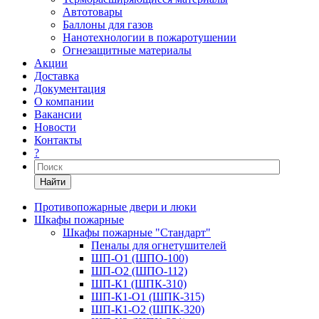
Автотовары
Баллоны для газов
Нанотехнологии в пожаротушении
Огнезащитные материалы
Акции
Доставка
Документация
О компании
Вакансии
Новости
Контакты
?
Найти
Противопожарные двери и люки
Шкафы пожарные
Шкафы пожарные "Стандарт"
Пеналы для огнетушителей
ШП-О1 (ШПО-100)
ШП-О2 (ШПО-112)
ШП-К1 (ШПК-310)
ШП-К1-О1 (ШПК-315)
ШП-К1-О2 (ШПК-320)