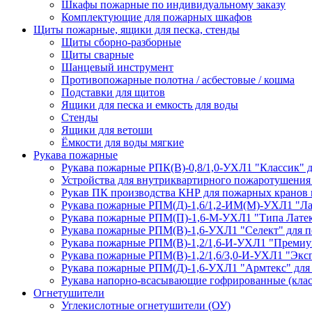
Шкафы пожарные по индивидуальному заказу
Комплектующие для пожарных шкафов
Щиты пожарные, ящики для песка, стенды
Щиты сборно-разборные
Щиты сварные
Шанцевый инструмент
Противопожарные полотна / асбестовые / кошма
Подставки для щитов
Ящики для песка и емкость для воды
Стенды
Ящики для ветоши
Ёмкости для воды мягкие
Рукава пожарные
Рукава пожарные РПК(В)-0,8/1,0-УХЛ1 "Классик" 
Устройства для внутриквартирного пожаротушени
Рукав ПК производства КНР для пожарных кранов
Рукава пожарные РПМ(Д)-1,6/1,2-ИМ(M)-УХЛ1 "Ла
Рукава пожарные РПМ(П)-1,6-М-УХЛ1 "Типа Латек
Рукава пожарные РПМ(В)-1,6-УХЛ1 "Селект" для п
Рукава пожарные РПМ(В)-1,2/1,6-И-УХЛ1 "Премиу
Рукава пожарные РПМ(В)-1,2/1,6/3,0-И-УХЛ1 "Экс
Рукава пожарные РПМ(Д)-1,6-УХЛ1 "Армтекс" для
Рукава напорно-всасывающие гофрированные (клас
Огнетушители
Углекислотные огнетушители (ОУ)