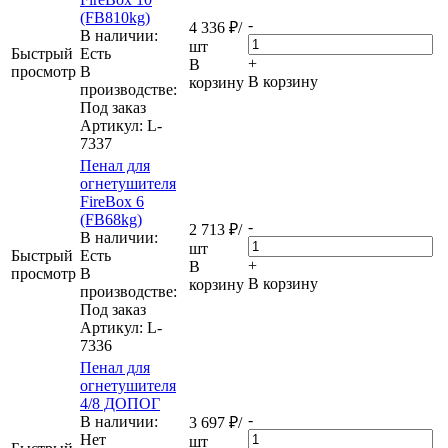
(FB810kg)
-
4 336
₽
/
В наличии:
шт
Быстрый
Eсть
+
В
просмотр
В
В корзину
корзину
производстве:
Под заказ
Артикул
: L-
7337
Пенал для
огнетушителя
FireBox 6
(FB68kg)
-
2 713
₽
/
В наличии:
шт
Быстрый
Eсть
+
В
просмотр
В
В корзину
корзину
производстве:
Под заказ
Артикул
: L-
7336
Пенал для
огнетушителя
4/8 ДОПОГ
-
В наличии:
3 697
₽
/
Нет
шт