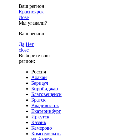
Ваш регион:
Красноярск
close
Мы угадали?
Ваш регион:
Да
Нет
close
Выберите ваш
регион:
Россия
Абакан
Барнаул
Биробиджан
Благовещенск
Братск
Владивосток
Екатеринбург
Иркутск
Казань
Кемерово
Комсомольск-
на-Амуре