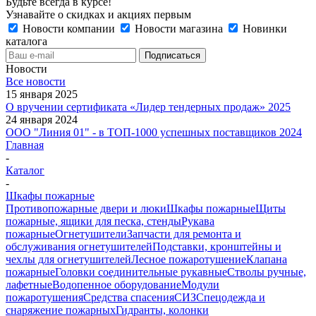
Будьте всегда в курсе!
Узнавайте о скидках и акциях первым
Новости компании
Новости магазина
Новинки
каталога
Новости
Все новости
15 января 2025
О вручении сертификата «Лидер тендерных продаж» 2025
24 января 2024
ООО "Линия 01" - в ТОП-1000 успешных поставщиков 2024
Главная
-
Каталог
-
Шкафы пожарные
Противопожарные двери и люки
Шкафы пожарные
Щиты
пожарные, ящики для песка, стенды
Рукава
пожарные
Огнетушители
Запчасти для ремонта и
обслуживания огнетушителей
Подставки, кронштейны и
чехлы для огнетушителей
Лесное пожаротушение
Клапана
пожарные
Головки соединительные рукавные
Стволы ручные,
лафетные
Водопенное оборудование
Модули
пожаротушения
Средства спасения
СИЗ
Спецодежда и
снаряжение пожарных
Гидранты, колонки