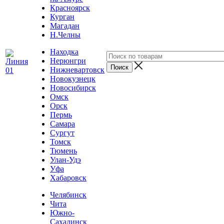
Красноярск
Курган
Магадан
Н.Челны
Находка
Нерюнгри
Нижневартовск
Новокузнецк
Новосибирск
Омск
Орск
Пермь
Самара
Сургут
Томск
Тюмень
Улан-Удэ
Уфа
Хабаровск
Челябинск
Чита
Южно-
Сахалинск