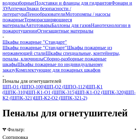
водоразборные
Подставки и фланцы для гидрантов
Фонари и
ЗУ
Аптечки
Знаки безопасности /
литература
Пенообразователи
Мотопомпы / насосы
пожарные
Терморасширяющиеся
материалы
Автотовары
Баллоны для газов
Нанотехнологии в
пожаротушении
Огнезащитные материалы
-
Шкафы пожарные "Стандарт"
Шкафы пожарные "Стандарт"
Шкафы пожарные из
нержавеющей стали
Шкафы специальные, контейнеры,
пеналы, ключницы
Сборно-разборные пожарные
шкафы
Шкафы пожарные по индивидуальному
заказу
Комплектующие для пожарных шкафов
-
Пеналы для огнетушителей
ШП-О1 (ШПО-100)
ШП-О2 (ШПО-112)
ШП-К1
(ШПК-310)
ШП-К1-О1 (ШПК-315)
ШП-К1-О2 (ШПК-320)
ШП-
К2 (ШПК-321)
ШП-К2-О2 (ШПК-321-2)
Пеналы для огнетушителей
Фильтр:
Сортировка