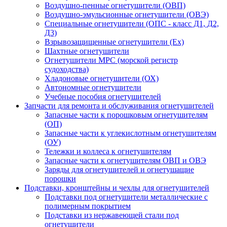
Воздушно-пенные огнетушители (ОВП)
Воздушно-эмульсионные огнетушители (ОВЭ)
Специальные огнетушители (ОПС - класс Д1, Д2,
Д3)
Взрывозащищенные огнетушители (Ex)
Шахтные огнетушители
Огнетушители МРС (морской регистр
судоходства)
Хладоновые огнетушители (ОХ)
Автономные огнетушители
Учебные пособия огнетушителей
Запчасти для ремонта и обслуживания огнетушителей
Запасные части к порошковым огнетушителям
(ОП)
Запасные части к углекислотным огнетушителям
(ОУ)
Тележки и коллеса к огнетушителям
Запасные части к огнетушителям ОВП и ОВЭ
Заряды для огнетушителей и огнетушащие
порошки
Подставки, кронштейны и чехлы для огнетушителей
Подставки под огнетушители металлические с
полимерным покрытием
Подставки из нержавеющей стали под
огнетушители