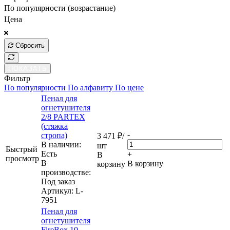
По популярности (возрастание)
Цена
Сбросить
ПОКАЗАТЬ
Фильтр
По популярности
По алфавиту
По цене
Пенал для
огнетушителя
2/8 PARTEX
(стяжка
-
стропа)
3 471
₽
/
В наличии:
шт
Быстрый
Eсть
+
В
просмотр
В
В корзину
корзину
производстве:
Под заказ
Артикул
: L-
7951
Пенал для
огнетушителя
FireBox 10