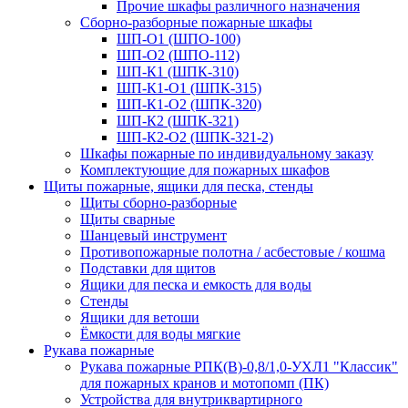
Прочие шкафы различного назначения
Сборно-разборные пожарные шкафы
ШП-О1 (ШПО-100)
ШП-О2 (ШПО-112)
ШП-К1 (ШПК-310)
ШП-К1-О1 (ШПК-315)
ШП-К1-О2 (ШПК-320)
ШП-К2 (ШПК-321)
ШП-К2-О2 (ШПК-321-2)
Шкафы пожарные по индивидуальному заказу
Комплектующие для пожарных шкафов
Щиты пожарные, ящики для песка, стенды
Щиты сборно-разборные
Щиты сварные
Шанцевый инструмент
Противопожарные полотна / асбестовые / кошма
Подставки для щитов
Ящики для песка и емкость для воды
Стенды
Ящики для ветоши
Ёмкости для воды мягкие
Рукава пожарные
Рукава пожарные РПК(В)-0,8/1,0-УХЛ1 "Классик"
для пожарных кранов и мотопомп (ПК)
Устройства для внутриквартирного