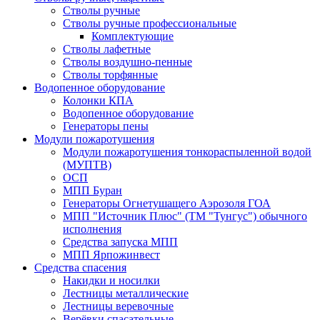
Стволы ручные
Стволы ручные профессиональные
Комплектующие
Стволы лафетные
Стволы воздушно-пенные
Стволы торфянные
Водопенное оборудование
Колонки КПА
Водопенное оборудование
Генераторы пены
Модули пожаротушения
Модули пожаротушения тонкораспыленной водой
(МУПТВ)
ОСП
МПП Буран
Генераторы Огнетушащего Аэрозоля ГОА
МПП "Источник Плюс" (ТМ "Тунгус") обычного
исполнения
Средства запуска МПП
МПП Ярпожинвест
Средства спасения
Накидки и носилки
Лестницы металлические
Лестницы веревочные
Верёвки спасательные