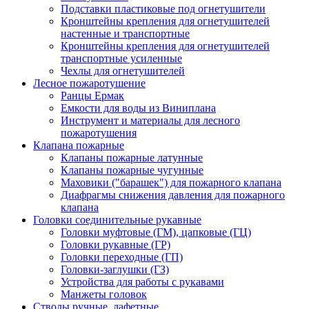
Подставки пластиковые под огнетушители
Кронштейны крепления для огнетушителей
настенные и транспортные
Кронштейны крепления для огнетушителей
транспортные усиленные
Чехлы для огнетушителей
Лесное пожаротушение
Ранцы Ермак
Емкости для воды из Виниплана
Инструмент и материалы для лесного
пожаротушения
Клапана пожарные
Клапаны пожарные латунные
Клапаны пожарные чугунные
Маховики ("барашек") для пожарного клапана
Диафрагмы снижения давления для пожарного
клапана
Головки соединительные рукавные
Головки муфтовые (ГМ), цапковые (ГЦ)
Головки рукавные (ГР)
Головки переходные (ГП)
Головки-заглушки (ГЗ)
Устройства для работы с рукавами
Манжеты головок
Стволы ручные, лафетные