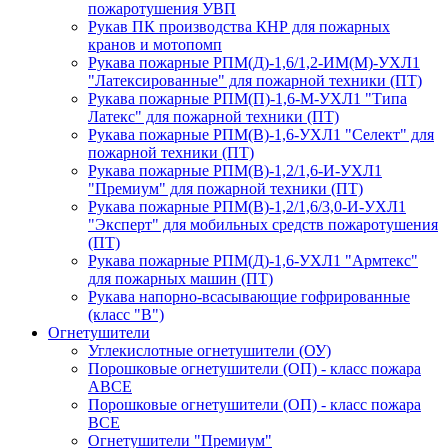
пожаротушения УВП
Рукав ПК производства КНР для пожарных
кранов и мотопомп
Рукава пожарные РПМ(Д)-1,6/1,2-ИМ(M)-УХЛ1
"Латексированные" для пожарной техники (ПТ)
Рукава пожарные РПМ(П)-1,6-М-УХЛ1 "Типа
Латекс" для пожарной техники (ПТ)
Рукава пожарные РПМ(В)-1,6-УХЛ1 "Селект" для
пожарной техники (ПТ)
Рукава пожарные РПМ(В)-1,2/1,6-И-УХЛ1
"Премиум" для пожарной техники (ПТ)
Рукава пожарные РПМ(В)-1,2/1,6/3,0-И-УХЛ1
"Эксперт" для мобильных средств пожаротушения
(ПТ)
Рукава пожарные РПМ(Д)-1,6-УХЛ1 "Армтекс"
для пожарных машин (ПТ)
Рукава напорно-всасывающие гофрированные
(класс "В")
Огнетушители
Углекислотные огнетушители (ОУ)
Порошковые огнетушители (ОП) - класс пожара
АВСЕ
Порошковые огнетушители (ОП) - класс пожара
ВСЕ
Огнетушители "Премиум"