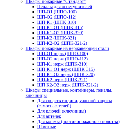
Шкафы пожарные "Стандарт"
Пеналы для огнетушителей
ШП-О1 (ШПО-100)
ШП-О2 (ШПО-112)
ШП-К1 (ШПК-310)
ШП-К1-О1 (ШПК-315)
ШП-К1-О2 (ШПК-320)
ШП-К2 (ШПК-321)
ШП-К2-О2 (ШПК-321-2)
Шкафы пожарные из нержавеющей стали
ШП-О1 нерж (ШПО-100)
ШП-О2 нерж (ШПО-112)
ШП-К1 нерж (ШПК-310)
ШП-К1-О1 нерж (ШПК-315)
ШП-К1-О2 нерж (ШПК-320)
ШП-К2 нерж (ШПК-321)
ШП К2-О2 нерж (ШПК-321-2)
Шкафы специальные, контейнеры, пеналы,
ключницы
Для средств индивидуальной защиты
(самоспасателей)
Для ключей (ключницы)
Для аптечек
Для кошмы (противопожарного полотна)
Шахтные