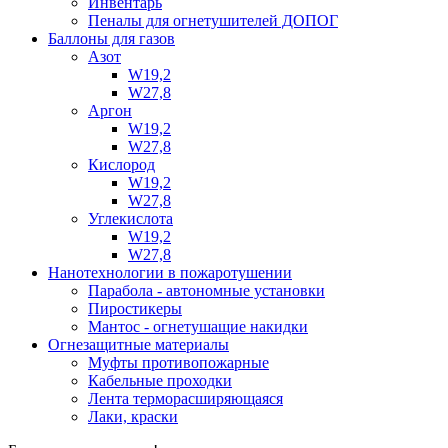
Инвентарь
Пеналы для огнетушителей ДОПОГ
Баллоны для газов
Азот
W19,2
W27,8
Аргон
W19,2
W27,8
Кислород
W19,2
W27,8
Углекислота
W19,2
W27,8
Нанотехнологии в пожаротушении
Парабола - автономные установки
Пиростикеры
Мантос - огнетушащие накидки
Огнезащитные материалы
Муфты противопожарные
Кабельные проходки
Лента терморасширяющаяся
Лаки, краски